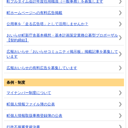
町フルタイム会計年度任用職員（一般事務）を募集します
町ホームページへの有料広告掲載
公用車を「走る広告塔」として活用しませんか？
おいらせ町新庁舎基本構想・基本計画策定業務公募型プロポーザル
【契約締結】
広報おいらせ「おいらせコミュニティ掲示板」掲載記事を募集して
います
広報おいらせの有料広告を募集しています
条例・制度
マイナンバー制度について
町個人情報ファイル簿の公表
町個人情報取扱事務登録簿の公表
行政不服審査裁決書