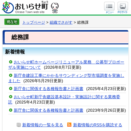
トップページ
>
組織でさがす
> 総務課
総務課
新着情報
おいらせ町ホームページリニューアル業務 公募型プロポー
ザル実施について
(
2026年8月7日更新
)
新庁舎建設工事にかかるサウンディング型市場調査を実施し
ました
(
2026年5月29日更新
)
新庁舎に関係する各種報告書と計画書
(
2025年4月23日更新
)
おいらせ町新庁舎建設基本設計・実施設計に関する業務委
託
(
2025年4月23日更新
)
新庁舎に関係する各種報告書と計画書
(
2023年9月26日更新
)
新着情報の一覧を見る
新着情報のRSSを購読する