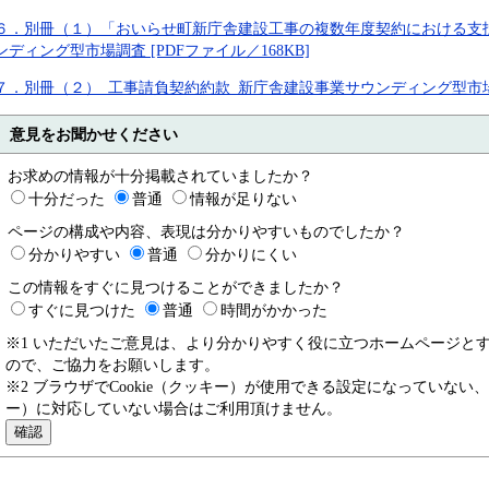
６．別冊（１）「おいらせ町新庁舎建設工事の複数年度契約における支払
ンディング型市場調査 [PDFファイル／168KB]
７．別冊（２）_工事請負契約約款_新庁舎建設事業サウンディング型市場調査
意見をお聞かせください
お求めの情報が十分掲載されていましたか？
十分だった
普通
情報が足りない
ページの構成や内容、表現は分かりやすいものでしたか？
分かりやすい
普通
分かりにくい
この情報をすぐに見つけることができましたか？
すぐに見つけた
普通
時間がかかった
※1 いただいたご意見は、より分かりやすく役に立つホームページと
ので、ご協力をお願いします。
※2 ブラウザでCookie（クッキー）が使用できる設定になっていない、
ー）に対応していない場合はご利用頂けません。