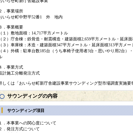
おいらせ町新庁舎建設事業
２．事業場所
おいらせ町中野平52番1 外 地内
３．事業概要
（１）敷地面積：14,717平方メートル
（２）庁舎棟：鉄骨造・耐震構造・建築面積2,659平方メートル・延床面積
（３）車庫棟：木造・建築面積347平方メートル・延床面積313平方メー
（４）外構：駐車台数185台（うち車椅子使用者3台・思いやり用2台）・
ル
４．事業方式
設計施工分離発注方式
詳しくは「おいらせ町新庁舎建設事業サウンディング型市場調査実施要
サウンディングの内容
サウンディング項目
１．本事業への関心度について
２．発注方式について