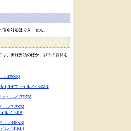
の個別対応はできません。
細は、実施要領のほか、以下の資料を
435KB]
PDFファイル／3.34MB]
ァイル／132KB]
／217KB]
ル／25KB]
／448KB]
イル／31KB]