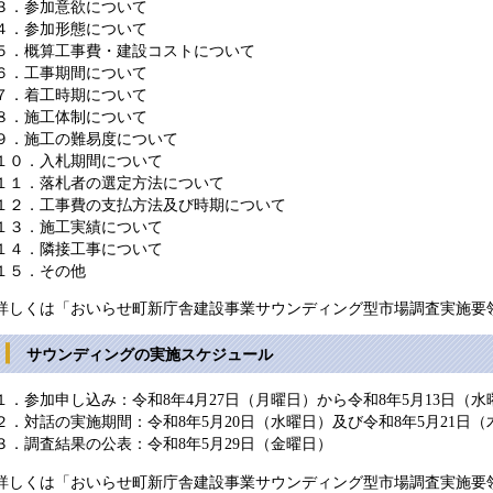
３．参加意欲について
４．参加形態について
５．概算工事費・建設コストについて
６．工事期間について
７．着工時期について
８．施工体制について
９．施工の難易度について
１０．入札期間について
１１．落札者の選定方法について
１２．工事費の支払方法及び時期について
１３．施工実績について
１４．隣接工事について
１５．その他
詳しくは「おいらせ町新庁舎建設事業サウンディング型市場調査実施要
サウンディングの実施スケジュール
１．参加申し込み：令和8年4月27日（月曜日）から令和8年5月13日（水
２．対話の実施期間：令和8年5月20日（水曜日）及び令和8年5月21日（
３．調査結果の公表：令和8年5月29日（金曜日）
詳しくは「おいらせ町新庁舎建設事業サウンディング型市場調査実施要