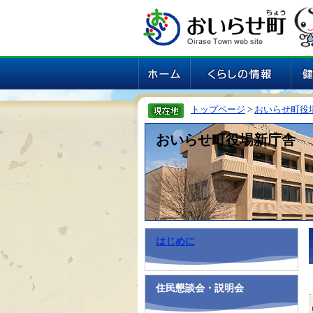
トップページ
>
おいらせ町役
おいらせ町役場新庁舎
はじめに
住民懇談会・説明会