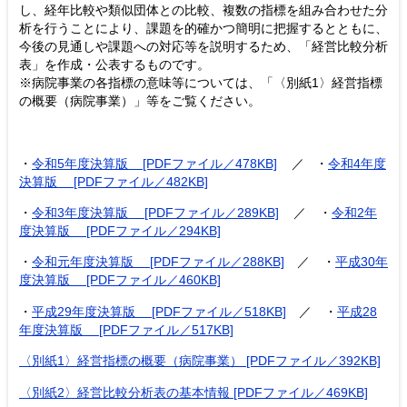
し、経年比較や類似団体との比較、複数の指標を組み合わせた分
析を行うことにより、課題を的確かつ簡明に把握するとともに、
今後の見通しや課題への対応等を説明するため、「経営比較分析
表」を作成・公表するものです。
※病院事業の各指標の意味等については、「〈別紙1〉経営指標
の概要（病院事業）」等をご覧ください。
・
令和5年度決算版 [PDFファイル／478KB]
／ ・
令和4年度
決算版 [PDFファイル／482KB]
・
令和3年度決算版 [PDFファイル／289KB]
／ ・
令和2年
度決算版 [PDFファイル／294KB]
・
令和元年度決算版 [PDFファイル／288KB]
／ ・
平成30年
度決算版 [PDFファイル／460KB]
・
平成29年度決算版 [PDFファイル／518KB]
／ ・
平成28
年度決算版 [PDFファイル／517KB]
〈別紙1〉経営指標の概要（病院事業） [PDFファイル／392KB]
〈別紙2〉経営比較分析表の基本情報 [PDFファイル／469KB]