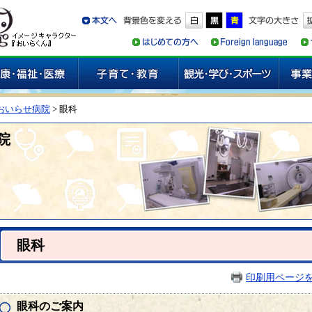
おいらせ病院
> 眼科
院
眼科
印刷用ページ
眼科のご案内