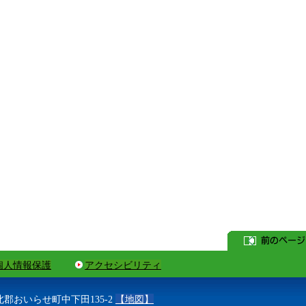
個人情報保護
アクセシビリティ
上北郡おいらせ町中下田135-2
【地図】