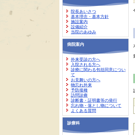
院長あいさつ
基本理念・基本方針
施設案内
設備紹介
当院のあゆみ
病院案内
外来受診の方へ
入院される方へ
診療に関わる包括同意につい
て
お見舞いの方へ
物忘れ外来
予防接種
訪問診療
診断書・証明書等の発行
忘れ物・落とし物について
よくある質問
診療科