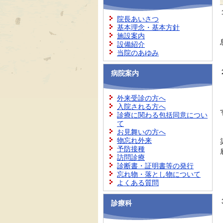
院長あいさつ
基本理念・基本方針
施設案内
設備紹介
当院のあゆみ
病院案内
外来受診の方へ
入院される方へ
診療に関わる包括同意につい
て
お見舞いの方へ
物忘れ外来
予防接種
訪問診療
診断書・証明書等の発行
忘れ物・落とし物について
よくある質問
診療科