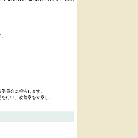
加。
。
策委員会に報告します。
明を行い、改善案を立案し、