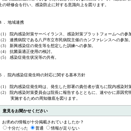
上の研修会を行い、感染防止に対する意識向上を図ります。
４． 地域連携
（1） 院内感染対策サーベイランス、感染対策プラットフォームへの参
（2） 連携病院である八戸市立市民病院主催のカンファレンスへの参加
（3） 新興感染症の発生等を想定した訓練への参加。
（4） 抗菌薬適正使用の検討。
（5） 感染症発生状況等の共有。
５． 院内感染症発生時の対応に関する基本方針
（1） 院内感染症発生時は、発生した部署の責任者が直ちに院内感染対
（2） 院内感染対策委員会は院長に報告するとともに、速やかに原因究
実施するための周知徹底を図ります。
意見をお聞かせください
お求めの情報が十分掲載されていましたか？
十分だった
普通
情報が足りない