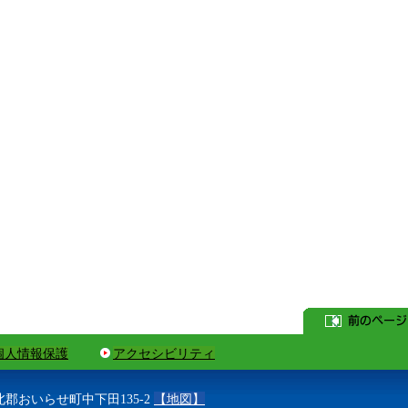
個人情報保護
アクセシビリティ
上北郡おいらせ町中下田135-2
【地図】