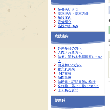
院長あいさつ
基本理念・基本方針
施設案内
設備紹介
当院のあゆみ
病院案内
外来受診の方へ
入院される方へ
診療に関わる包括同意につい
て
お見舞いの方へ
物忘れ外来
予防接種
訪問診療
診断書・証明書等の発行
忘れ物・落とし物について
よくある質問
診療科