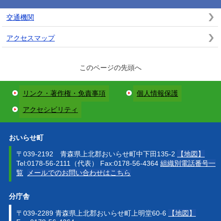
交通機関
アクセスマップ
このページの先頭へ
リンク・著作権・免責事項
個人情報保護
アクセシビリティ
おいらせ町
〒039-2192 青森県上北郡おいらせ町中下田135-2
【地図】
Tel:0178-56-2111（代表） Fax:0178-56-4364
組織別電話番号一
覧
メールでのお問い合わせはこちら
分庁舎
〒039-2289 青森県上北郡おいらせ町上明堂60-6
【地図】