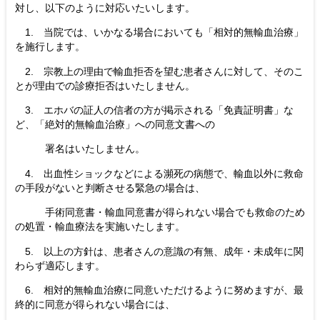
対し、以下のように対応いたいします。
1. 当院では、いかなる場合においても「相対的無輸血治療」
を施行します。
2. 宗教上の理由で輸血拒否を望む患者さんに対して、そのこ
とが理由での診療拒否はいたしません。
3. エホバの証人の信者の方が掲示される「免責証明書」な
ど、「絶対的無輸血治療」への同意文書への
署名はいたしません。
4. 出血性ショックなどによる瀕死の病態で、輸血以外に救命
の手段がないと判断させる緊急の場合は、
手術同意書・輸血同意書が得られない場合でも救命のため
の処置・輸血療法を実施いたします。
5. 以上の方針は、患者さんの意識の有無、成年・未成年に関
わらず適応します。
6. 相対的無輸血治療に同意いただけるように努めますが、最
終的に同意が得られない場合には、