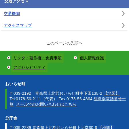
交通アクセス
交通機関
アクセスマップ
このページの先頭へ
リンク・著作権・免責事項
個人情報保護
アクセシビリティ
おいらせ町
〒039-2192 青森県上北郡おいらせ町中下田135-2
【地図】
Tel:0178-56-2111（代表） Fax:0178-56-4364
組織別電話番号一
覧
メールでのお問い合わせはこちら
分庁舎
〒039-2289 青森県上北郡おいらせ町上明堂60-6
【地図】