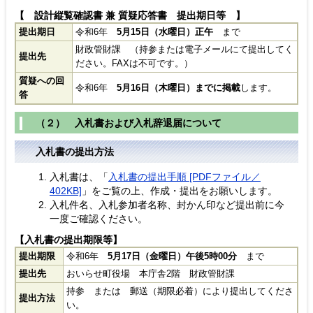
【 設計縦覧確認書 兼 質疑応答書 提出期日等 】
提出期日
令和6年
5月15日（水曜日）正午
まで
財政管財課 （持参または電子メールにて提出してく
提出先
ださい。FAXは不可です。）
質疑への回
令和6年
5月16日（木曜日）までに掲載
します。
答
（２） 入札書および入札辞退届について
入札書の提出方法
入札書は、「
入札書の提出手順 [PDFファイル／
402KB]
」をご覧の上、作成・提出をお願いします。
入札件名、入札参加者名称、封かん印など提出前に今
一度ご確認ください。
【入札書の提出期限等】
提出期限
令和6年
5月17日（金曜日）午後5時00分
まで
提出先
おいらせ町役場 本庁舎2階 財政管財課
持参 または 郵送（期限必着）により提出してくださ
提出方法
い。