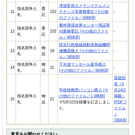
津波監視カメラシステムメン
指名競争入
委
11
222
テナンス等業務委託 [その他
-
札
託
のファイル／436KB]
農村環境改善センター周辺草
指名競争入
委
12
232
刈業務委託 [その他のファイ
-
札
託
ル／400KB]
防災行政無線移動系無線機関
指名競争入
物
13
19
連機器購入 [その他のファイ
-
札
品
ル／345KB]
指名競争入
物
下水道マンホール蓋等購入
14
11
-
札
品
[その他のファイル／843KB]
質疑回
答（5
学校校務用パソコン購入 [そ
月14日
指名競争入
物
の他のファイル／1.08MB]
掲載）
15
21
札
品
※5月1日仕様書を訂正しまし
[PDFフ
た。
ァイル
／
336KB]
意見をお聞かせください