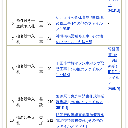
／
341KB]
いちょう公園体育館照明器具
条件付き一
工
6
36
改修工事 [その他のファイル
-
般競争入札
事
／1.8MB]
指名競争入
工
神明橋橋梁補修工事 [その他
7
34
-
札
事
のファイル／6.14MB]
質疑回
答（5
月9日
下田小学校消火水中ポンプ取
指名競争入
工
掲載）
8
20
替工事 [その他のファイル／
札
事
[PDFフ
1.77MB]
ァイル
／
298KB]
無線局再免許申請書作成等業
指名競争入
委
9
210
務委託 [その他のファイル／
-
札
託
391KB]
防災行政無線直流電源装置蓄
指名競争入
委
10
211
電池交換業務委託 [その他の
-
札
託
ファイル／345KB]