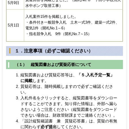
5月9日
水中ポンプ取替工事）
入札案件15件を掲載しました。
・条件付き一般競争入札 土木一式3件、建築一式2件、
5月1日
電気1件（開札No.1～6）
・指名競争入札 9件（開札No.7～15）
１．注意事項（必ずご確認ください）
（１） 縦覧図書および質疑応答について
縦覧図書および質疑応答等は、
「５.入札予定一覧」
に掲載
します。
質疑応答は、随時掲載しますので必ずご確認くださ
い。
入札件名をクリックすると、縦覧図書等をダウンロー
ドすることができます。
知り得た情報は、外部へ漏ら
さないようご注意ください（
縦覧図書をダウンロード
できない場合は、財政管財課までご連絡ください）。
「設計縦覧確認書 兼 質疑応答書」は、質疑の有無
に関わらず
必ず提出
してください。