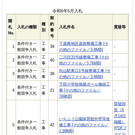
令和6年5月入札
契
開
種
約
札
入札の種類
入札件名
質疑等
別
番
No.
号
条件付き一
工
下屋敷地区道路整備工事 [そ
1
39
-
般競争入札
事
の他のファイル／3.8MB]
条件付き一
工
二川目31号線整備工事 [その
2
40
-
般競争入札
事
他のファイル／3.76MB]
条件付き一
工
向山駅東口1号線整備工事 [そ
3
38
-
般競争入札
事
の他のファイル／3.8MB]
下田小学校掲揚ポール修繕工
条件付き一
工
4
21
事 [その他のファイル／
-
般競争入札
事
769KB]
質疑回
答（5
月14日
いちょう公園体育館外壁等改
条件付き一
工
掲載）
5
42
修工事 [その他のファイル／
般競争入札
事
[PDFフ
2.99MB]
ァイル