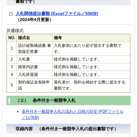
書類です）
入札関係提出書類 [Excelファイル／55KB]
（2024年4月更新）
共通様式
NO.
様式名
備考
設計縦覧確認書 兼
入札参加にあたり必ず提出する書類で
1
質疑応答書
す。
2
入札書
様式例を掲載しています。
3
積算内訳書
様式例を掲載しています。
4
入札辞退届
様式例を掲載しています。
契約保証金免除申
落札者が、契約を締結する際に提出する
5
請
書類です。
（２） 条件付き一般競争入札
条件付き一般競争入札の流れと日程の目安 [PDFファイル
／117KB]
収録内容 （条件付き一般競争入札の提出書類です）