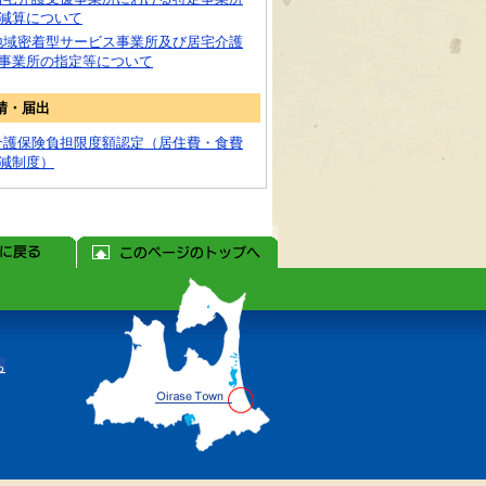
減算について
地域密着型サービス事業所及び居宅介護
事業所の指定等について
請・届出
介護保険負担限度額認定（居住費・食費
減制度）
ち