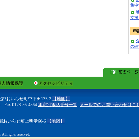
集中
支援
申
の軽
個人情報保護
アクセシビリティ
上北郡おいらせ町中下田135-2
【地図】
 Fax:0178-56-4364
組織別電話番号一覧
メールでのお問い合わせはこ
上北郡おいらせ町上明堂60-6
【地図】
All rights reserved.