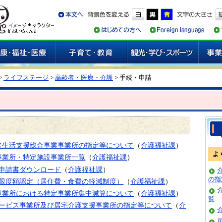
>
ライフステージ
>
高齢者・医療・介護
> 手続・申請
常生活支援総合事業事業所の指定等について
（
介護福祉課
）
よ
事業所・特定施設事業所一覧
（
介護福祉課
）
申請書ダウンロード
（
介護福祉課
）
の指
限度額認定（居住費・食費の軽減制度）
（
介護福祉課
）
事業所における特定事業所集中減算について
（
介護福祉課
）
覧
ービス事業所及び居宅介護支援事業所の指定等について
（
介