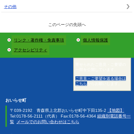
その他
このページの先頭へ
リンク・著作権・免責事項
個人情報保護
アクセシビリティ
寄せられたご意見・ご要望の
一部を公開しています。
ご意見・ご要望を送る場合は
こちら
からお願いします。
おいらせ町
〒039-2192 青森県上北郡おいらせ町中下田135-2
【地図】
Tel:0178-56-2111（代表） Fax:0178-56-4364
組織別電話番号一
覧
メールでのお問い合わせはこちら