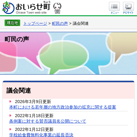
トップページ
>
町民の声
> 議会関連
町民の声
議会関連
2026年3月9日更新
本町における若年層の地方政治参加の拡充に関する提案
2022年1月18日更新
条例案に対する賛否議員名公開について
2022年1月12日更新
学校給食費無料化事業の延長否決