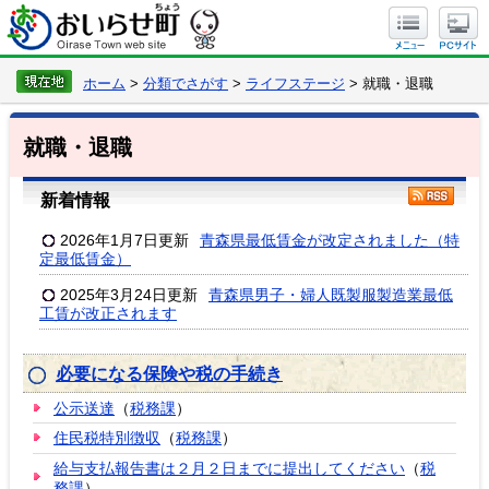
ホーム
>
分類でさがす
>
ライフステージ
> 就職・退職
就職・退職
新着情報
2026年1月7日更新
青森県最低賃金が改定されました（特
定最低賃金）
2025年3月24日更新
青森県男子・婦人既製服製造業最低
工賃が改正されます
必要になる保険や税の手続き
公示送達
（
税務課
）
住民税特別徴収
（
税務課
）
給与支払報告書は２月２日までに提出してください
（
税
務課
）