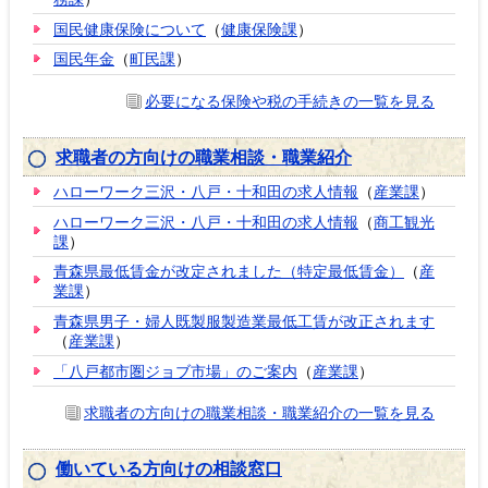
国民健康保険について
（
健康保険課
）
国民年金
（
町民課
）
必要になる保険や税の手続きの一覧を見る
求職者の方向けの職業相談・職業紹介
ハローワーク三沢・八戸・十和田の求人情報
（
産業課
）
ハローワーク三沢・八戸・十和田の求人情報
（
商工観光
課
）
青森県最低賃金が改定されました（特定最低賃金）
（
産
業課
）
青森県男子・婦人既製服製造業最低工賃が改正されます
（
産業課
）
「八戸都市圏ジョブ市場」のご案内
（
産業課
）
求職者の方向けの職業相談・職業紹介の一覧を見る
働いている方向けの相談窓口