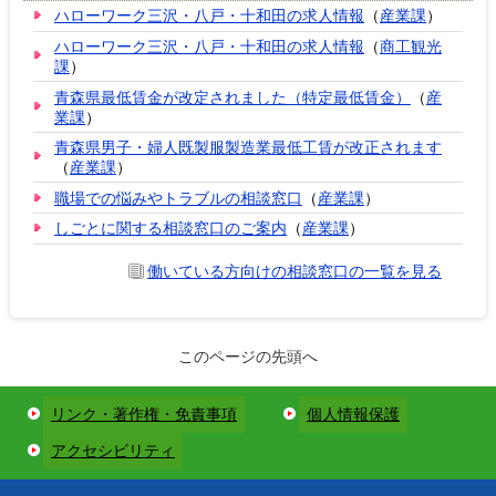
ハローワーク三沢・八戸・十和田の求人情報
（
産業課
）
ハローワーク三沢・八戸・十和田の求人情報
（
商工観光
課
）
青森県最低賃金が改定されました（特定最低賃金）
（
産
業課
）
青森県男子・婦人既製服製造業最低工賃が改正されます
（
産業課
）
職場での悩みやトラブルの相談窓口
（
産業課
）
しごとに関する相談窓口のご案内
（
産業課
）
働いている方向けの相談窓口の一覧を見る
このページの先頭へ
リンク・著作権・免責事項
個人情報保護
アクセシビリティ