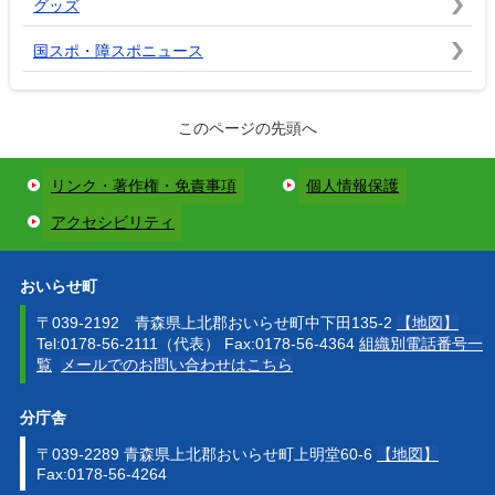
グッズ
国スポ・障スポニュース
このページの先頭へ
リンク・著作権・免責事項
個人情報保護
アクセシビリティ
おいらせ町
〒039-2192 青森県上北郡おいらせ町中下田135-2
【地図】
Tel:0178-56-2111（代表） Fax:0178-56-4364
組織別電話番号一
覧
メールでのお問い合わせはこちら
分庁舎
〒039-2289 青森県上北郡おいらせ町上明堂60-6
【地図】
Fax:0178-56-4264