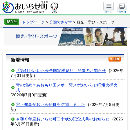
トップページ
>
分類でさがす
> 観光・学び・スポーツ
新着情報
「第41回おいらせ全国将棋祭り」開催のお知らせ
(2026年
7月31日更新)
青の煌めきあおもり国スポ・障スポおいらせ町炬火採火
式
(2026年7月9日更新)
宮下知事がおいらせ町を訪問しました
(2026年7月9日更
新)
令和８年度おいらせ町二十歳の記念式典のお知らせ
(2026
年6月25日更新)