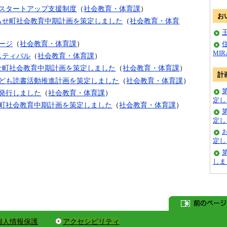
スタートアップ支援制度
（
社会教育・体育課
）
お
らせ町社会教育中期計画を策定しました
（
社会教育・体育
ージ
（
社会教育・体育課
）
MI
スティバル
（
社会教育・体育課
）
せ町社会教育中期計画を策定しました
（
社会教育・体育課
）
計
ども読書活動推進計画を策定しました
（
社会教育・体育課
）
発行しました
（
社会教育・体育課
）
定し
せ町社会教育中期計画を策定しました
（
社会教育・体育課
）
定し
定し
しま
個人情報保護
アクセシビリティ