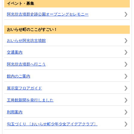
イベント・募集
阿光坊古墳群史跡公園オープニングセレモニー
おいらせ町のここがすごい！
おいらせ阿光坊古墳館
交通案内
阿光坊古墳群へ行こう
館内のご案内
展示室フロアガイド
王将館新聞を発行しました
利用案内
勾玉づくり 〔おいらせ町少年少女アイデアクラブ〕