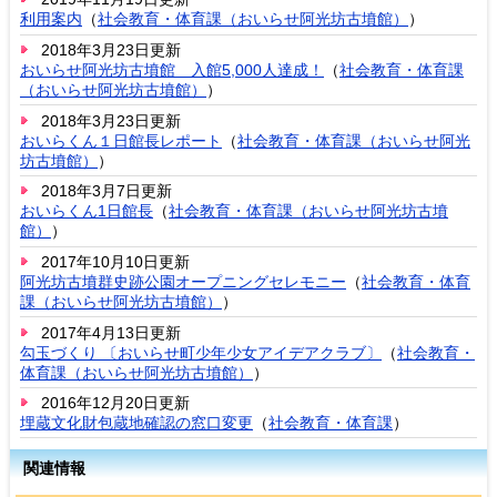
利用案内
（
社会教育・体育課（おいらせ阿光坊古墳館）
）
2018年3月23日更新
おいらせ阿光坊古墳館 入館5,000人達成！
（
社会教育・体育課
（おいらせ阿光坊古墳館）
）
2018年3月23日更新
おいらくん１日館長レポート
（
社会教育・体育課（おいらせ阿光
坊古墳館）
）
2018年3月7日更新
おいらくん1日館長
（
社会教育・体育課（おいらせ阿光坊古墳
館）
）
2017年10月10日更新
阿光坊古墳群史跡公園オープニングセレモニー
（
社会教育・体育
課（おいらせ阿光坊古墳館）
）
2017年4月13日更新
勾玉づくり 〔おいらせ町少年少女アイデアクラブ〕
（
社会教育・
体育課（おいらせ阿光坊古墳館）
）
2016年12月20日更新
埋蔵文化財包蔵地確認の窓口変更
（
社会教育・体育課
）
関連情報