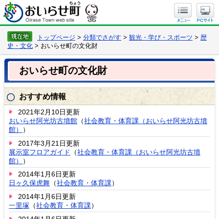
トップページ
>
分類でさがす
>
観光・学び・スポーツ
>
歴
史・文化
> おいらせ町の文化財
おいらせ町の文化財
おすすめ情報
2021年2月10日更新
おいらせ阿光坊古墳館
（
社会教育・体育課（おいらせ阿光坊古墳
館）
）
2017年3月21日更新
展示室フロアガイド
（
社会教育・体育課（おいらせ阿光坊古墳
館）
）
2014年1月6日更新
日ヶ久保虎舞
（
社会教育・体育課
）
2014年1月6日更新
一里塚
（
社会教育・体育課
）
2014年1月6日更新