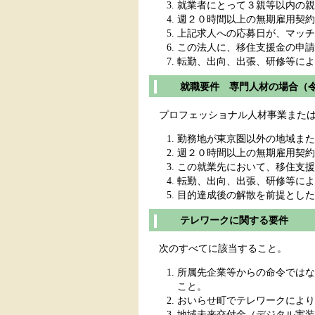
就業者にとって３親等以内の親
週２０時間以上の無期雇用契約
上記求人への応募日が、マッチ
この法人に、移住支援金の申請
転勤、出向、出張、研修等によ
就職要件 専門人材の場合（令
プロフェッショナル人材事業または
勤務地が東京圏以外の地域また
週２０時間以上の無期雇用契約
この就業先において、移住支援
転勤、出向、出張、研修等によ
目的達成後の解散を前提とした
テレワークに関する要件
次のすべてに該当すること。
所属先企業等からの命令ではな
こと。
おいらせ町でテレワークにより
地域未来交付金（デジタル実装