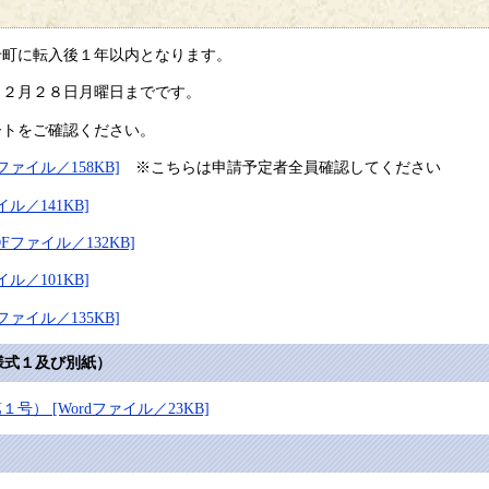
町に転入後１年以内となります。
２月２８日月曜日までです。
トをご確認ください。
ァイル／158KB]
※こちらは申請予定者全員確認してください
ル／141KB]
ファイル／132KB]
ル／101KB]
ァイル／135KB]
式１及び別紙）
） [Wordファイル／23KB]