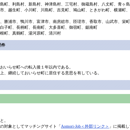
島町、利島村、新島村、神津島村、三宅村、御蔵島村、八丈町、青ヶ島
市、越生町、小川町、川島町、吉見町、鳩山町、ときがわ町、横瀬町、
、勝浦市、鴨川市、富津市、南房総市、匝瑳市、香取市、山武市、栄町
白子町、長柄町、長南町、大多喜町、御宿町、鋸南町
根町、真鶴町、湯河原町、清川村
要件
おいらせ町への転入後１年以内である。
上、継続しておいらせ町に居住する意思を有している。
と。
の対象としてマッチングサイト「
Aomori-Job＜外部リンク＞
」に掲載し