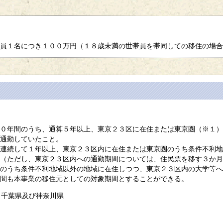
員１名につき１００万円（１８歳未満の世帯員を帯同しての移住の場合
０年間のうち、通算５年以上、東京２３区に在住または東京圏（※１）
通勤していたこと。
連続して１年以上、東京２３区内に在住または東京圏のうち条件不利地
（ただし、東京２３区内への通勤期間については、住民票を移す３か月
のうち条件不利地域以外の地域に在住しつつ、東京２３区内の大学等へ
間も本事業の移住元としての対象期間とすることができる。
千葉県及び神奈川県