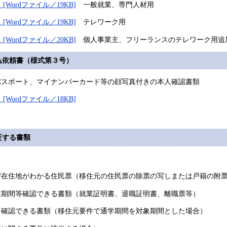
Wordファイル／19KB]
一般就業、専門人材用
Wordファイル／19KB]
テレワーク用
Wordファイル／20KB]
個人事業主、フリーランスのテレワーク用追
依頼書（様式第３号）
ポート、マイナンバーカード等の顔写真付きの本人確認書類
Wordファイル／18KB]
し
証する書類
がわかる住民票（移住元の住民票の除票の写しまたは戸籍の附
等確認できる書類（就業証明書、退職証明書、離職票等）
きる書類（移住元要件で通学期間を対象期間とした場合）