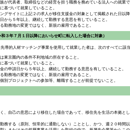
族が代表者、取締役などの経営を担う職務を務めている法人への就業で
に基づいて就業していること。
ングサイトに上記２の求人が移住支援金の対象として掲載された日以降
日から５年以上、継続して勤務する意思を有していること。
る勤務地の変更ではなく、新規の雇用であること。
和３年７月１日以降においらせ町に転入した場合に対象）
先導的人材マッチング事業を使用して就業した者は、次のすべてに該
は東京圏内の条件不利地域の所在すること。
に基づいて就業していること。
金の申請日から５年以上、継続して勤務する意思を有していること。
る勤務地の変更ではなく、新規の雇用であること。
個別プロジェクトへの参加等、離職することが前提でないこと。
く、自己の意思により移住した場合であって、移住先を生活の本拠とし
勤務する（原則、恒常的に通勤しない）こととし、かつ、週２０時間以
型）またはその前歴事業を活用した取組の中で、所属先企業等からこの