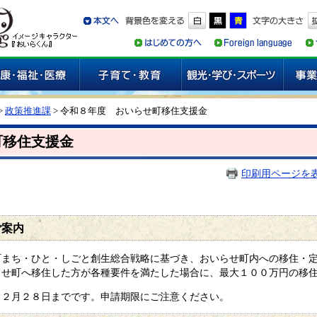
>
政策推進課
> 令和８年度 おいらせ町移住支援金
町移住支援金
印刷用ページを
ご案内
町まち・ひと・しごと創生総合戦略に基づき、おいらせ町内への移住・
らせ町へ移住した方が各種要件を満たした場合に、最大１００万円の移
２月２８日までです。申請期限にご注意ください。