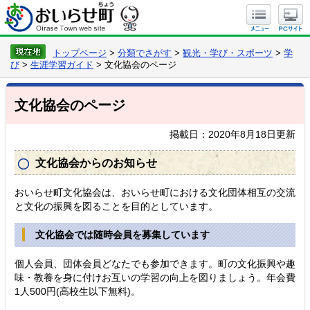
トップページ
>
分類でさがす
>
観光・学び・スポーツ
>
学
び
>
生涯学習ガイド
> 文化協会のページ
文化協会のページ
掲載日：2020年8月18日更新
文化協会からのお知らせ
おいらせ町文化協会は、おいらせ町における文化団体相互の交流
と文化の振興を図ることを目的としています。
文化協会では随時会員を募集しています
個人会員、団体会員どなたでも参加できます。町の文化振興や趣
味・教養を身に付けお互いの学習の向上を図りましょう。年会費
1人500円(高校生以下無料)。