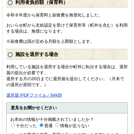
利用者負担額（保育料）
令和８年度から保育料と副食費を無償化しました。
おいらせ町から支給認定を受けて保育所等（町外を含む）を利用
する場合は、無償になります。
※副食費は国が定める月額を上限額とします。
施設を退所する場合
利用している施設を退所する場合や町外に転出する場合は、退所
届の提出が必要です。
退所する月の20日までに退所届を提出してください。（月末で
の退所が原則です。）
退所届 [PDFファイル／84KB]
意見をお聞かせください
お求めの情報が十分掲載されていましたか？
十分だった
普通
情報が足りない