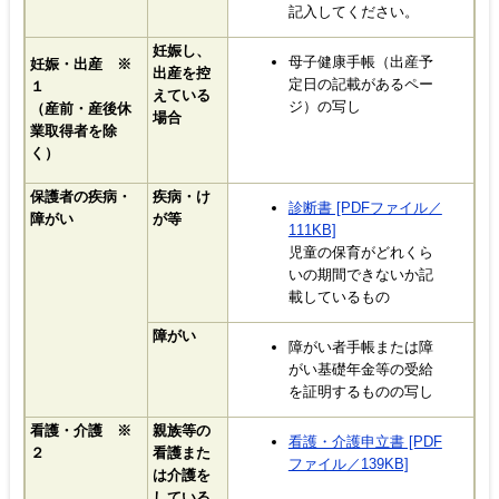
記入してください。
妊娠し、
母子健康手帳（出産予
妊娠・出産 ※
出産を控
定日の記載があるペー
１
えている
ジ）の写し
（産前・産後休
場合
業取得者を除
く）
保護者の疾病・
疾病・け
診断書 [PDFファイル／
障がい
が等
111KB]
児童の保育がどれくら
いの期間できないか記
載しているもの
障がい
障がい者手帳または障
がい基礎年金等の受給
を証明するものの写し
看護・介護 ※
親族等の
看護・介護申立書 [PDF
２
看護また
ファイル／139KB]
は介護を
している