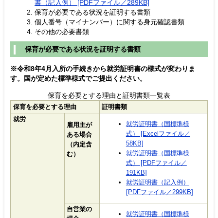
書（記入例） [PDFファイル／289KB]
保育が必要である状況を証明する書類
個人番号（マイナンバー）に関する身元確認書類
その他の必要書類
保育が必要である状況を証明する書類
※令和8年4月入所の手続きから就労証明書の様式が変わりま
す。国が定めた標準様式でご提出ください。
保育を必要とする理由と証明書類一覧表
保育を必要とする理由
証明書類
就労
就労証明書（国標準様
雇用主が
式） [Excelファイル／
ある場合
58KB]
（内定含
就労証明書（国標準様
む）
式） [PDFファイル／
191KB]
就労証明書（記入例）
[PDFファイル／299KB]
自営業の
就労証明書（国標準様