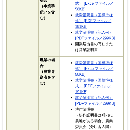
場合
式） [Excelファイル／
（事業手
58KB]
伝いを含
就労証明書（国標準様
む）
式） [PDFファイル／
191KB]
就労証明書（記入例）
[PDFファイル／299KB]
開業届出書の写しまた
は営業証明書
農業の場
就労証明書（国標準様
合
式） [Excelファイル／
（農業専
58KB]
従者を含
就労証明書（国標準様
む）
式） [PDFファイル／
191KB]
就労証明書（記入例）
[PDFファイル／299KB]
耕作証明書
（耕作証明書は町内に
農地がある場合、農業
委員会（分庁舎３階）