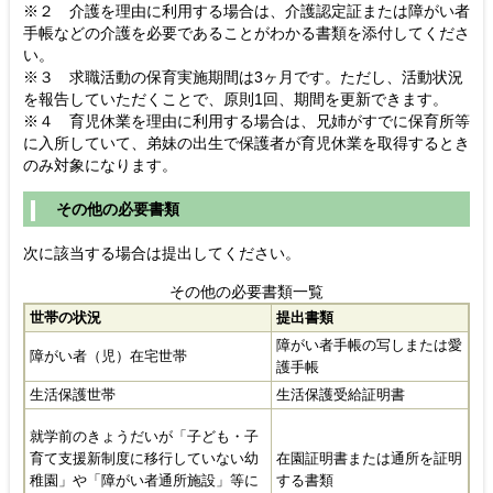
※２ 介護を理由に利用する場合は、介護認定証または障がい者
手帳などの介護を必要であることがわかる書類を添付してくださ
い。
※３ 求職活動の保育実施期間は3ヶ月です。ただし、活動状況
を報告していただくことで、原則1回、期間を更新できます。
※４ 育児休業を理由に利用する場合は、兄姉がすでに保育所等
に入所していて、弟妹の出生で保護者が育児休業を取得するとき
のみ対象になります。
その他の必要書類
次に該当する場合は提出してください。
その他の必要書類一覧
世帯の状況
提出書類
障がい者手帳の写しまたは愛
障がい者（児）在宅世帯
護手帳
生活保護世帯
生活保護受給証明書
就学前のきょうだいが「子ども・子
育て支援新制度に移行していない幼
在園証明書または通所を証明
稚園」や「障がい者通所施設」等に
する書類