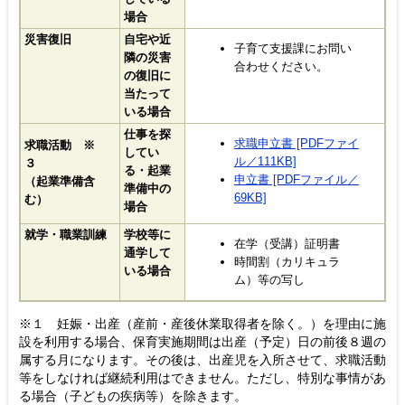
場合
災害復旧
自宅や近
子育て支援課にお問い
隣の災害
合わせください。
の復旧に
当たって
いる場合
仕事を探
求職申立書 [PDFファイ
求職活動 ※
してい
ル／111KB]
３
る・起業
申立書 [PDFファイル／
（起業準備含
準備中の
69KB]
む）
場合
就学・職業訓練
学校等に
在学（受講）証明書
通学して
時間割（カリキュラ
いる場合
ム）等の写し
※１ 妊娠・出産（産前・産後休業取得者を除く。）を理由に施
設を利用する場合、保育実施期間は出産（予定）日の前後８週の
属する月になります。その後は、出産児を入所させて、求職活動
等をしなければ継続利用はできません。ただし、特別な事情があ
る場合（子どもの疾病等）を除きます。