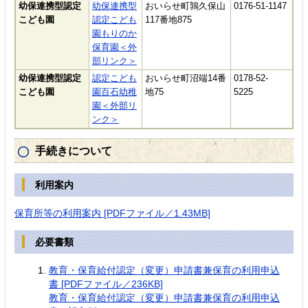
幼保連携型認定
幼保連携型
おいらせ町鶉久保山
0176-51-1147
こども園
認定こども
117番地875
園もりのか
保育園＜外
部リンク＞
幼保連携型認定
認定こども
おいらせ町沼端14番
0178-52-
こども園
園百石幼稚
地75
5225
園＜外部リ
ンク＞
手続きについて
利用案内
保育所等の利用案内 [PDFファイル／1.43MB]
必要書類
教育・保育給付認定（変更）申請書兼保育の利用申込
書 [PDFファイル／236KB]
教育・保育給付認定（変更）申請書兼保育の利用申込