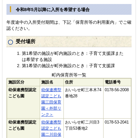
令和8年5月以降に入所を希望する場合
年度途中の入所受付期間は、下記「保育所等の利用案内」でご確
認ください。
受付場所
第1希望の施設が町内施設のとき：子育て支援課また
は希望する施設
第1希望の施設が町外施設のとき：子育て支援課
町内保育所等一覧
施設区分
施設名
住所
電話番号
幼保連携型認定
幼保連携型
おいらせ町三本木74
0178-56-2008
こども園
認定こども
番地28
園三田保育
園＜外部リ
ンク＞
幼保連携型認定
幼保連携型
おいらせ町二川目3
0178-53-2041
こども園
認定こども
丁目53番地2
園二川目保