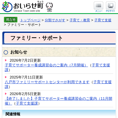
トップページ
>
分類でさがす
>
子育て・教育
>
子育て支援
> ファミリー・サポート
ファミリー・サポート
お知らせ
2026年7月2日更新
子育てサポーター養成講習会のご案内（7月開催）
（
子育て支援
課
）
2025年7月11日更新
八戸市ファミリーサポートセンターが利用できます
（
子育て支援
課
）
2026年2月5日更新
【終了しました】子育てサポーター養成講習会のご案内（11月開
催）
（
子育て支援課
）
関連情報