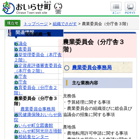
トップページ
>
組織でさがす
> 農業委員会（分庁舎３階）
部別組織一覧
農業委員会（分庁舎３
町議会
階）
監査委員
選挙管理委員会（本庁舎
２階）
固定資産評価審査委員会
農業委員会事務局
（本庁舎２階）
本庁舎
分庁舎
主な業務内容
教育委員会（分庁舎２
階）
庶務係
農業委員会（分庁舎３
・予算経理に関する事項
階）
・農業委員会の組織並びに総会及び
農業委員会事務局
協議会の招集に関する事項
国民健康保険おいらせ病
院
おいらせ町立図書館
農地係
おいらせ町阿光坊古墳館
・農地転用許可申請に関する事項
学校給食センター