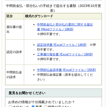
中間前金払・部分払いの手続きで提出する書類（2023年10月更
新）
区分
様式のダウンロード
中間前金払と部分払の選択に関する届出
届出書の提
書 [Wordファイル／18KB]
出
※押印不要です。
認定請求書 [Excelファイル／14KB]
※押
印不要です。
認定の請求
工事履行報告書 [Excelファイル／16KB]
※押印不要です。
中間前払金請求書 [Excelファイル／15KB]
中間前払金
中間前払金保証書（原本を提出してくだ
の請求
さい）
意見をお聞かせください
お求めの情報が十分掲載されていましたか？