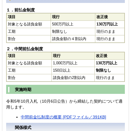
１．前払金制度
項目
現行
改正後
対象となる請負金額
500万円以上
130万円以上
工期
制限なし
現行のまま
割合
請負金額の４割以内
現行のまま
２．中間前払金制度
項目
現行
改正後
対象となる請負金額
1,000万円以上
130万円以上
工期
150日以上
制限なし
割合
請負金額の2割以内
現行のまま
実施時期
令和5年10月入札（10月6日公告）から締結した契約について適
用します。
中間前金払制度の概要 [PDFファイル／391KB]
関係様式