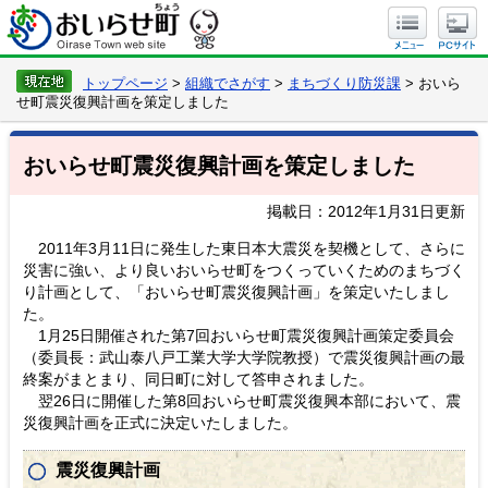
トップページ
>
組織でさがす
>
まちづくり防災課
> おいら
せ町震災復興計画を策定しました
おいらせ町震災復興計画を策定しました
掲載日：2012年1月31日更新
2011年3月11日に発生した東日本大震災を契機として、さらに
災害に強い、より良いおいらせ町をつくっていくためのまちづく
り計画として、「おいらせ町震災復興計画」を策定いたしまし
た。
1月25日開催された第7回おいらせ町震災復興計画策定委員会
（委員長：武山泰八戸工業大学大学院教授）で震災復興計画の最
終案がまとまり、同日町に対して答申されました。
翌26日に開催した第8回おいらせ町震災復興本部において、震
災復興計画を正式に決定いたしました。
震災復興計画