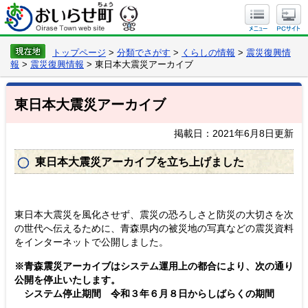
トップページ
>
分類でさがす
>
くらしの情報
>
震災復興情
報
>
震災復興情報
> 東日本大震災アーカイブ
東日本大震災アーカイブ
掲載日：2021年6月8日更新
東日本大震災アーカイブを立ち上げました
東日本大震災を風化させず、震災の恐ろしさと防災の大切さを次
の世代へ伝えるために、青森県内の被災地の写真などの震災資料
をインターネットで公開しました。
※青森震災アーカイブはシステム運用上の都合により、次の通り
公開を停止いたします。
システム停止期間 令和３年６月８日からしばらくの期間