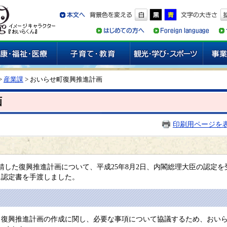
>
産業課
> おいらせ町復興推進計画
画
印刷用ページを
申請した復興推進計画について、平成25年8月2日、内閣総理大臣の認定
に認定書を手渡しました。
く復興推進計画の作成に関し、必要な事項について協議するため、おい