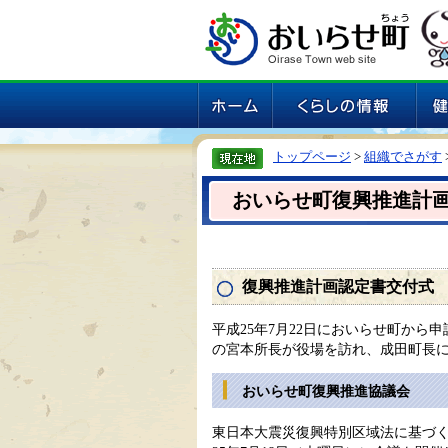
トップページ
>
組織でさがす
おいらせ町復興推進計
復興推進計画認定書交付式
平成25年7月22日においらせ町から
の宮本所長が役場を訪れ、成田町長
おいらせ町復興推進協議会
東日本大震災復興特別区域法に基づ