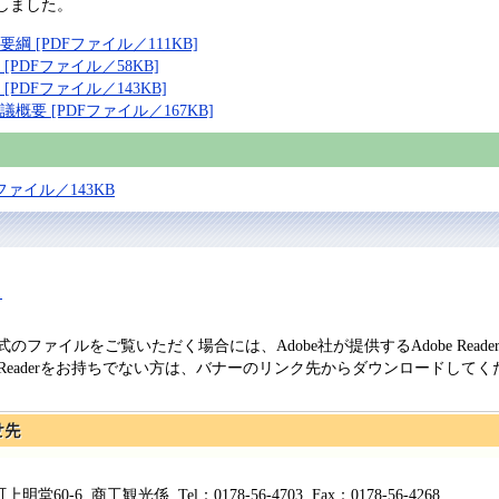
催しました。
 [PDFファイル／111KB]
PDFファイル／58KB]
PDFファイル／143KB]
要 [PDFファイル／167KB]
ァイル／143KB
＞
形式のファイルをご覧いただく場合には、Adobe社が提供するAdobe Read
be Readerをお持ちでない方は、バナーのリンク先からダウンロードして
60-6 商工観光係 Tel：0178-56-4703 Fax：0178-56-4268