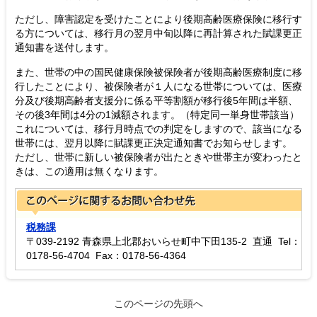
ただし、障害認定を受けたことにより後期高齢医療保険に移行す
る方については、移行月の翌月中旬以降に再計算された賦課更正
通知書を送付します。
また、世帯の中の国民健康保険被保険者が後期高齢医療制度に移
行したことにより、被保険者が１人になる世帯については、医療
分及び後期高齢者支援分に係る平等割額が移行後5年間は半額、
その後3年間は4分の1減額されます。（特定同一単身世帯該当）
これについては、移行月時点での判定をしますので、該当になる
世帯には、翌月以降に賦課更正決定通知書でお知らせします。
ただし、世帯に新しい被保険者が出たときや世帯主が変わったと
きは、この適用は無くなります。
税務課
〒039-2192 青森県上北郡おいらせ町中下田135-2 直通 Tel：
0178-56-4704 Fax：0178-56-4364
このページの先頭へ