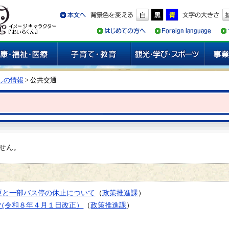
しの情報
> 公共交通
せん。
更と一部バス停の休止について
（
政策推進課
）
(令和８年４月１日改正）
（
政策推進課
）