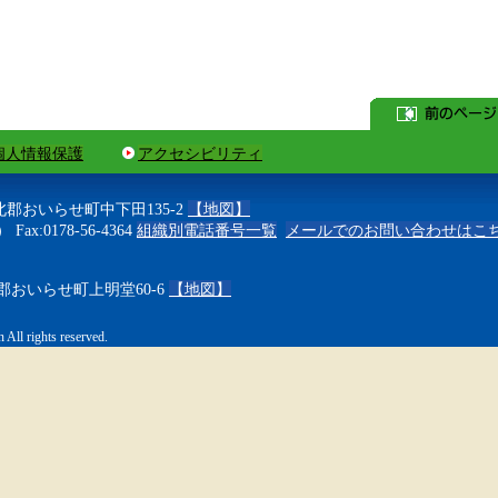
個人情報保護
アクセシビリティ
上北郡おいらせ町中下田135-2
【地図】
 Fax:0178-56-4364
組織別電話番号一覧
メールでのお問い合わせはこ
上北郡おいらせ町上明堂60-6
【地図】
All rights reserved.